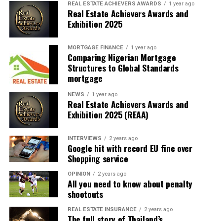
REAL ESTATE ACHIEVERS AWARDS
1 year ago
Real Estate Achievers Awards and
Another major highlight of the ceremony was the
Exhibition 2025
presentation of awards to deserving students in
recognition of outstanding morals, good character and
MORTGAGE FINANCE
1 year ago
exemplary conduct. The awards, which cut across
Comparing Nigerian Mortgage
various categories, celebrated students who
Structures to Global Standards
distinguished themselves not only through academic
mortgage
pursuits, but also through positive character traits,
NEWS
1 year ago
discipline, responsibility and good morals.
Real Estate Achievers Awards and
Exhibition 2025 (REAA)
In a further demonstration of its commitment to the
future of the graduating students and the advancement
INTERVIEWS
2 years ago
of education, Hope Bridge Social Impact Foundation
Google hit with record EU fine over
awarded full higher education scholarships to about 25
Shopping service
deserving students. The scholarship awards will support
OPINION
2 years ago
the beneficiaries in pursuing their tertiary education,
All you need to know about penalty
providing them with an opportunity to further their
shootouts
academic aspirations and achieve their full potential.
REAL ESTATE INSURANCE
2 years ago
The full story of Thailand’s