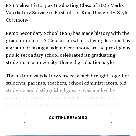
system that equips young people with the knowledge,
RSS Makes History as Graduating Class of 2026 Marks
skills, and values required to thrive in an increasingly
Valedictory Service in First-of-Its-Kind University-Style
dynamic world, describing his contributions as
Ceremony
invaluable to the state’s development agenda.
Remo Secondary School (RSS) has made history with the
As Professor Arigbabu marks another year, Aare Adetola
graduation of its 2026 class in what is being described as
Emmanuelking prayed for renewed strength, divine
a groundbreaking academic ceremony, as the prestigious
wisdom, robust health, and greater accomplishments,
public secondary school celebrated its graduating
expressing confidence that the celebrant’s passion for
students in a university-themed graduation style.
educational advancement would continue to shape lives
The historic valedictory service, which brought together
and inspire generations.
students, parents, teachers, school administrators, old
He wished the Commissioner a memorable birthday
students and distinguished guests, was marked by
celebration and many more years of impactful service to
pomp, pageantry and an atmosphere of academic
Ogun State, Nigeria, and humanity.
excellence, as graduating students appeared in full
academic graduation gowns, caps and other traditional
CONTINUE READING
graduation regalia.
In a striking departure from conventional valedictory