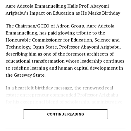
Aare Adetola Emmanuelking Hails Prof. Abayomi
Arigbabu’s Impact on Education as He Marks Birthday
The Chairman/GCEO of Adron Group, Aare Adetola
Emmanuelking, has paid glowing tribute to the
Honourable Commissioner for Education, Science and
Technology, Ogun State, Professor Abayomi Arigbabu,
describing him as one of the foremost architects of
educational transformation whose leadership continues
to redefine learning and human capital development in
the Gateway State.
In a heartfelt birthday message, the renowned real
estate entrepreneur commended Professor Arigbabu
for his exceptional blend of scholarship, administrative
excellence, and visionary public service, noting that his
CONTINUE READING
stewardship of the education sector has continued to
inspire confidence in the future of education in Ogun
State.