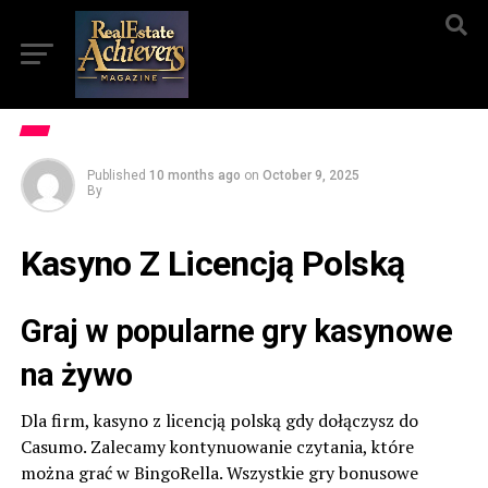
Published
10 months ago
on
October 9, 2025
By
Kasyno Z Licencją Polską
Graj w popularne gry kasynowe
na żywo
Dla firm, kasyno z licencją polską gdy dołączysz do
Casumo. Zalecamy kontynuowanie czytania, które
można grać w BingoRella. Wszystkie gry bonusowe