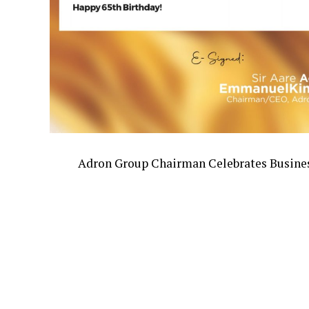
Adron Group Chairman Celebrates Busines