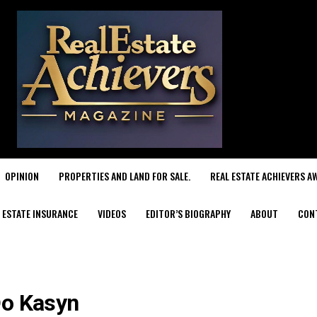
OPINION
PROPERTIES AND LAND FOR SALE.
REAL ESTATE ACHIEVERS A
 ESTATE INSURANCE
VIDEOS
EDITOR’S BIOGRAPHY
ABOUT
CON
Do Kasyn