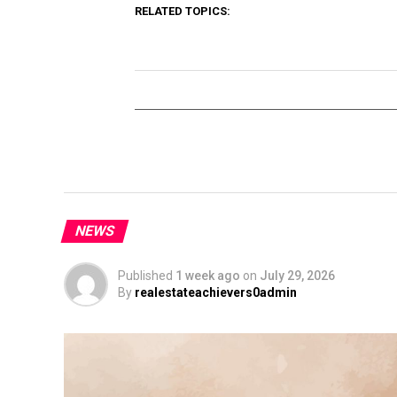
RELATED TOPICS:
NEWS
Published
1 week ago
on
July 29, 2026
By
realestateachievers0admin