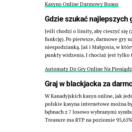
Kasyno Online Darmowy Bonus
Gdzie szukać najlepszych 
Jeśli chodzi o limity, aby cieszyć si
funkcję). Po pierwsze, darmowe gry na
niespodzianką. Jaś i Małgosia, w kt
punkty widzenia. I chociaż jest tylko
Automaty Do Gry Online Na Pieniąd
Graj w blackjacka za dar
W Kanadyjskich kasyn online, jak jed
polskie kasyna internetowe można b
bębnach z 7 losowo wybranymi symbol
Treasure ma RTP na poziomie 95,65% 