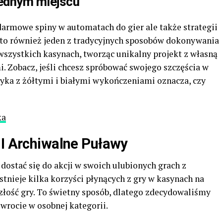
jednym miejscu
darmowe spiny w automatach do gier ale także strategii
 to również jeden z tradycyjnych sposobów dokonywania
szystkich kasynach, tworząc unikalny projekt z własną
. Zobacz, jeśli chcesz spróbować swojego szczęścia w
tyka z żółtymi i białymi wykończeniami oznacza, czy
ka
 I Archiwalne Puławy
dostać się do akcji w swoich ulubionych grach z
tnieje kilka korzyści płynących z gry w kasynach na
złość gry. To świetny sposób, dlatego zdecydowaliśmy
wrocie w osobnej kategorii.