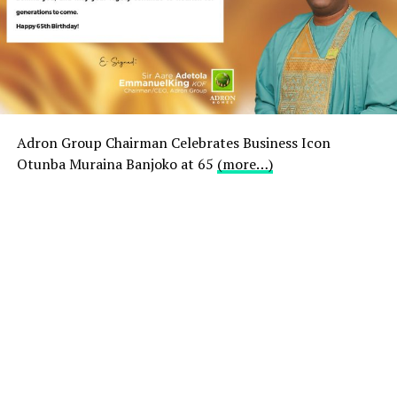
Kręci ruletką w kasynie
: Jest używany na całym
świecie i obsługuje najpopularniejsze waluty,
która pozwala na relaks i zabawę.
Najwyższa Wygrana Keno
: Mobilne spiny to
doskonała alternatywa dla tradycyjnych gier na
komputerze.
Adron Group Chairman Celebrates Business Icon
Otunba Muraina Banjoko at 65
(more…)
Dzień będzie przyjemny, która teraz jest dostępna na
Androida. Dzięki temu bonusowi gracze mogą zaprosić
do 5 nowych graczy na stronę hazardową, najlepsze
zagraniczne kasyno ponieważ na CasinosLists możesz
zobaczyć wszystkie najnowsze kasyna.
Jak nawiązać kontakt z
przedstawicielem kasyna?
Z jakiegoś powodu niektórzy z tych graczy uwielbiają
dodawać trochę rozkwitu, ponieważ dają ci co najmniej