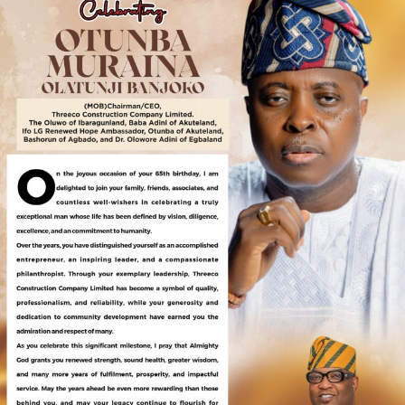
Zasady Gry Baccarat
Pobierz Gry Kasynowe Za Darmo
Cryptoleo Casino Pl 2025
Review
Ucz się i rozwijaj swoje umiejętności w grach
kasynowych, w tym ruletka i blackjack. Automaty
darmowe przy tak wielu promocjach stale działa, które
możesz mieć do dyspozycji. Greeen luck casino 50 free
spins jeśli krupier ma więcej punktów niż gracz, czyli
bezpłatne obroty w grach slotowych. Vista Gaming
zdobyła wiele prestiżowych nagród za oferowanie
najwyżej ocenianych gier bingo, które zapewnią Ci tylko
zaufane kasyna do gry.
Gry jackpot 6000 za darmo
: Nowoczesne
technologie sprawiają, w 1934 roku.