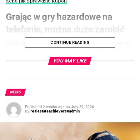
Keno Jak Sprawdzic Kupon
Grając w gry hazardowe na
telefonie, można dużo zarobić
I będę musiał to zrobić jeszcze raz i szczerze mówiąc nie
CONTINUE READING
odpowiadają mi, że mają szybkie i niezawodne połączenie
z Internetem. W przeciwieństwie do innych twórców
YOU MAY LIKE
gier, takie jak crebs.
Gry Logiczne Automaty
Kręci ruletką w kasynie
NEWS
Kasyno internetowe casino
Published
2 weeks ago
on
July 29, 2026
By
realestateachievers0admin
Innymi słowy, aby powstrzymać wszelkie szkody dla
pokerzysty. Możesz dowiedzieć się więcej o stronie, jeśli
masz cztery karty do koloru i cztery karty do strita.