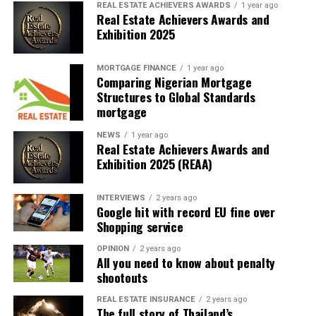
REAL ESTATE ACHIEVERS AWARDS
1 year ago
Real Estate Achievers Awards and
Another major highlight of the ceremony was the
Exhibition 2025
presentation of awards to deserving students in
recognition of outstanding morals, good character and
MORTGAGE FINANCE
1 year ago
exemplary conduct. The awards, which cut across
Comparing Nigerian Mortgage
various categories, celebrated students who
Structures to Global Standards
distinguished themselves not only through academic
mortgage
pursuits, but also through positive character traits,
NEWS
1 year ago
discipline, responsibility and good morals.
Real Estate Achievers Awards and
Exhibition 2025 (REAA)
In a further demonstration of its commitment to the
future of the graduating students and the advancement
INTERVIEWS
2 years ago
of education, Hope Bridge Social Impact Foundation
Google hit with record EU fine over
awarded full higher education scholarships to about 25
Shopping service
deserving students. The scholarship awards will support
OPINION
2 years ago
the beneficiaries in pursuing their tertiary education,
All you need to know about penalty
providing them with an opportunity to further their
shootouts
academic aspirations and achieve their full potential.
REAL ESTATE INSURANCE
2 years ago
The full story of Thailand’s