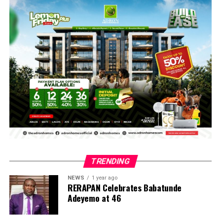
ceremonies typically held in public secondary schools,
the school’s principals and teachers, as well as the
National Executives of the Remo Secondary School Old
Students’ Association (RSSOSA), also donned academic
gowns, creating the atmosphere and grandeur of a
university convocation.
The remarkable initiative transformed the valedictory
service into a memorable graduation experience for the
students and marked a significant milestone in the
history of Remo Secondary School, Ogun State and,
potentially, the Nigerian public school system.
The ceremony was not only a celebration of the
TRENDING
completion of secondary education, but also a
deliberate effort to instil in the graduating students a
NEWS
1 year ago
RERAPAN Celebrates Babatunde
sense of pride, achievement and responsibility as they
Adeyemo at 46
prepare to transition into higher education and the
next phase of their lives.