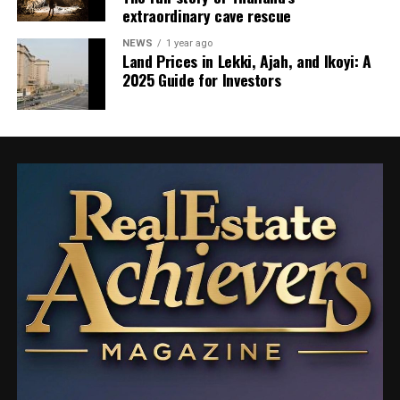
Speaking at the ceremony, the President of the Remo
extraordinary cave rescue
Secondary School Old Students’ Association (RSSOSA),
NEWS
1 year ago
Sir Aare Adetola Emmanuelking KOF, congratulated the
Land Prices in Lekki, Ajah, and Ikoyi: A
graduating class and commended the school
2025 Guide for Investors
management, teachers and parents for their roles in
nurturing and guiding the students throughout their
academic journey.
He further expressed appreciation to the Ogun State
Government, ably led by the Executive Governor, His
Excellency, Prince Dapo Abiodun, MFR, CON, for his
administration’s commitment to transforming the
education sector in the state.
He specifically acknowledged the Governor’s Yellow
Revolution initiative, describing it as one of the notable
interventions that has positively impacted the
education sector and contributed to creating a more
conducive environment for learning across public