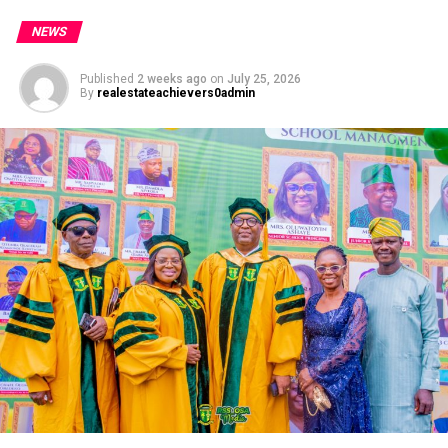
NEWS
According to Aare Adetola Emmanuelking, Professor
Arigbabu has distinguished himself as an education
Published
2 weeks ago
on
July 25, 2026
reformer whose policies and programmes have
By
realestateachievers0admin
consistently advanced academic excellence,
strengthened institutional standards, promoted
innovation, and positioned education as a strategic
driver of sustainable development.
“Professor Abayomi Arigbabu exemplifies the ideals of
visionary leadership. His dedication to improving
educational outcomes and empowering the next
generation through quality learning continues to leave
an indelible mark on Ogun State and Nigeria as a whole.
His legacy is one of impact, excellence, and selfless
service,” he stated.
The Adron Group Chairman further acknowledged the
Commissioner’s commitment to building an education