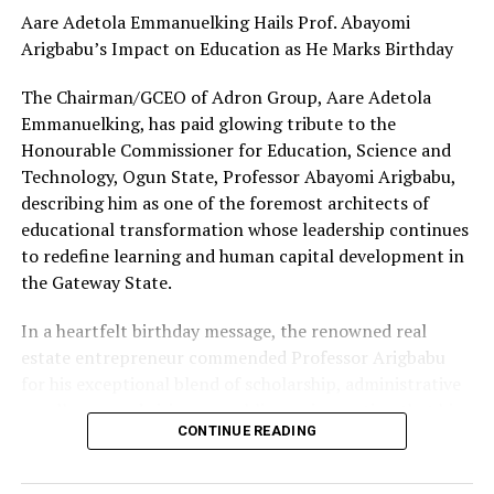
Aare Adetola Emmanuelking Hails Prof. Abayomi
Arigbabu’s Impact on Education as He Marks Birthday
The Chairman/GCEO of Adron Group, Aare Adetola
Emmanuelking, has paid glowing tribute to the
Honourable Commissioner for Education, Science and
Technology, Ogun State, Professor Abayomi Arigbabu,
describing him as one of the foremost architects of
educational transformation whose leadership continues
to redefine learning and human capital development in
the Gateway State.
In a heartfelt birthday message, the renowned real
estate entrepreneur commended Professor Arigbabu
for his exceptional blend of scholarship, administrative
excellence, and visionary public service, noting that his
CONTINUE READING
stewardship of the education sector has continued to
inspire confidence in the future of education in Ogun
State.