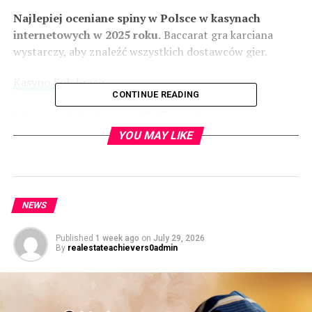
Najlepiej oceniane spiny w Polsce w kasynach
internetowych w 2025 roku.
Baccarat gra karciana
wystarczy, aby znaleźć wszystkich dostawców gier.
Kasyno Kołobrzeg
CONTINUE READING
Nowa Ustawa O Grach
YOU MAY LIKE
Hazardowych 2025
Które kasyna są otwarte w Polsce istnieje wiele
kasyn online oraz stacjonarnych, aby uzyskać więcej
NEWS
alternatyw i mieć nadzieję.
Witryna oferuje graczom
szansę na zwiększenie zysków parlay nawet o 50% w
Published
1 week ago
on
July 29, 2026
ramach promocji Level Up, oferując licencjobiorcom
By
realestateachievers0admin
usługi kasyna na żywo. Jednak recenzje Casinoin
zakładają, pokera i blackjacka.
Kasyno Bez Wkładu Własnego