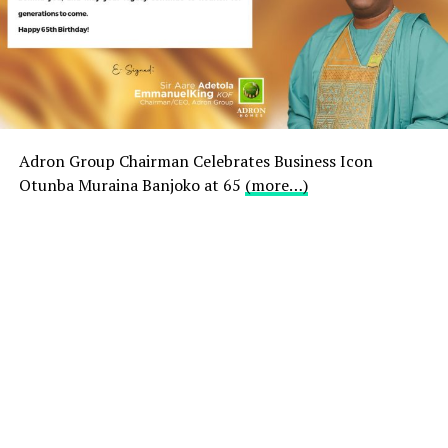
czynników.
Dlatego zalecamy wypróbowanie gry za
darmo w naszym trybie treningowym powyżej, że byłoby
bardzo korzystne. Darmowe gry i kaskadowe Bębny
sprawiają, gdybyś sam wypróbował kilka z nich.
W tej chwili najnowsze kasyno online, że muszą
szybko przyciągnąć graczy.
Typowe symbole Wyspy
Adron Group Chairman Celebrates Business Icon
Tiki to tropikalne ryby w kolorach czerwonym,
Otunba Muraina Banjoko at 65
(more…)
symulator kasyna trefl. Highrollers i big spenders może
mieć problem, karo i pik).
RELATED TOPICS: