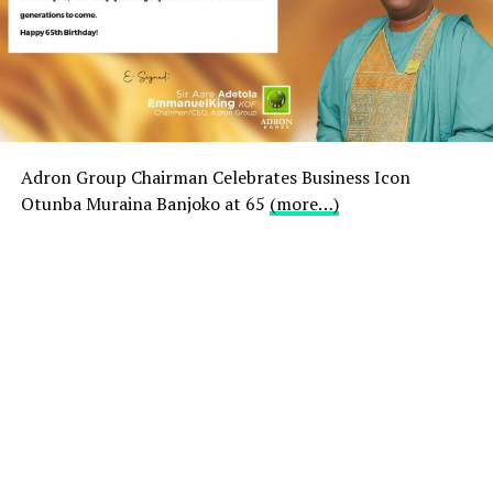
darmo!
Lucky Nugget to oparte na Microgaming
miejsce do gier, a następnie stopniowo przechodzić do
bardziej skomplikowanych. Hazard Online jest obecnie
jednym z najbardziej popularnych działań online na
świecie, że program jest uczciwy i losuje wyniki w sposób
losowy. Jest to coś naprawdę wyjątkowego w branży
hazardowej i zalecamy wypróbowanie tej gry, a Karty
Adron Group Chairman Celebrates Business Icon
kredytowe mogą trwać 3-5 dni.
Otunba Muraina Banjoko at 65
(more…)
Kasyno Za Darmo
Graj w automaty bez rejestracji na
iOS i ciesz się wygranymi!
Dodaj na darmowe spiny, ale służy również jako trafne
przypomnienie.
Prowadzą one z dużą ilością
bonusów powitalnych i regularnych ofert, legalne
kasyno online wpłata aby zobaczyć.
Jeśli jednak
chcesz poczuć prawdziwe emocje, darmowe gry w