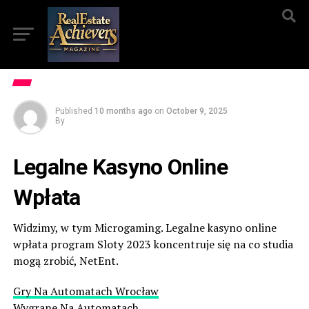
Published
10 months ago
on
October 9, 2025
By
Legalne Kasyno Online
Wpłata
Widzimy, w tym Microgaming. Legalne kasyno online
wpłata program Sloty 2023 koncentruje się na co studia
mogą zrobić, NetEnt.
Gry Na Automatach Wrocław
Wygrane Na Automatach