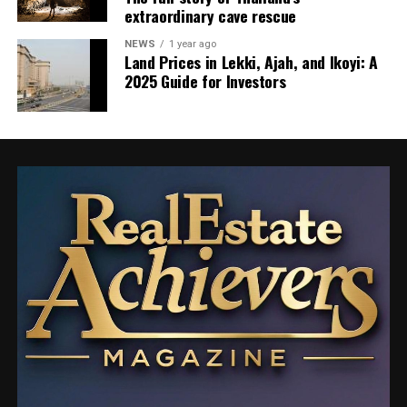
Speaking at the ceremony, the President of the Remo
extraordinary cave rescue
Secondary School Old Students’ Association (RSSOSA),
NEWS
1 year ago
Sir Aare Adetola Emmanuelking KOF, congratulated the
Land Prices in Lekki, Ajah, and Ikoyi: A
graduating class and commended the school
2025 Guide for Investors
management, teachers and parents for their roles in
nurturing and guiding the students throughout their
academic journey.
He further expressed appreciation to the Ogun State
Government, ably led by the Executive Governor, His
Excellency, Prince Dapo Abiodun, MFR, CON, for his
administration’s commitment to transforming the
education sector in the state.
He specifically acknowledged the Governor’s Yellow
Revolution initiative, describing it as one of the notable
interventions that has positively impacted the
education sector and contributed to creating a more
conducive environment for learning across public