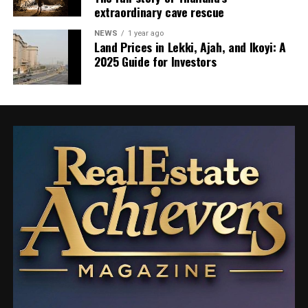
Speaking at the ceremony, the President of the Remo
extraordinary cave rescue
Secondary School Old Students’ Association (RSSOSA),
NEWS
1 year ago
Sir Aare Adetola Emmanuelking KOF, congratulated the
Land Prices in Lekki, Ajah, and Ikoyi: A
graduating class and commended the school
2025 Guide for Investors
management, teachers and parents for their roles in
nurturing and guiding the students throughout their
academic journey.
He further expressed appreciation to the Ogun State
Government, ably led by the Executive Governor, His
Excellency, Prince Dapo Abiodun, MFR, CON, for his
administration’s commitment to transforming the
education sector in the state.
He specifically acknowledged the Governor’s Yellow
Revolution initiative, describing it as one of the notable
interventions that has positively impacted the
education sector and contributed to creating a more
conducive environment for learning across public