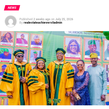
NEWS
According to Aare Adetola Emmanuelking, Professor
Arigbabu has distinguished himself as an education
Published
2 weeks ago
on
July 25, 2026
reformer whose policies and programmes have
By
realestateachievers0admin
consistently advanced academic excellence,
strengthened institutional standards, promoted
innovation, and positioned education as a strategic
driver of sustainable development.
“Professor Abayomi Arigbabu exemplifies the ideals of
visionary leadership. His dedication to improving
educational outcomes and empowering the next
generation through quality learning continues to leave
an indelible mark on Ogun State and Nigeria as a whole.
His legacy is one of impact, excellence, and selfless
service,” he stated.
The Adron Group Chairman further acknowledged the
Commissioner’s commitment to building an education