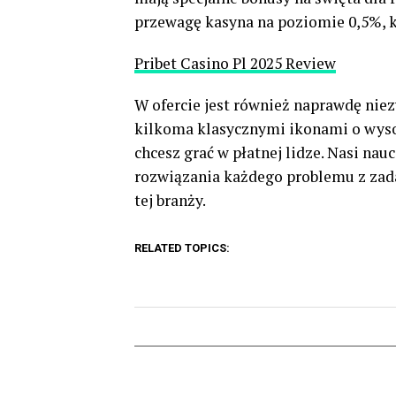
przewagę kasyna na poziomie 0,5%, ke
Pribet Casino Pl 2025 Review
W ofercie jest również naprawdę niez
kilkoma klasycznymi ikonami o wysok
chcesz grać w płatnej lidze. Nasi nau
rozwiązania każdego problemu z zad
tej branży.
RELATED TOPICS: