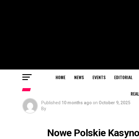
HOME
NEWS
EVENTS
EDITORIAL
REAL
Published
10 months ago
on
October 9, 2025
By
Nowe Polskie Kasyno