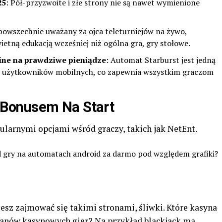
25
:
Pół-przyzwoite i złe strony nie są nawet wymienione
 powszechnie uważany za ojca teleturniejów na żywo,
etną edukacją wcześniej niż ogólna gra, gry stołowe.
line na prawdziwe pieniądze
:
Automat Starburst jest jedną
dla użytkowników mobilnych, co zapewnia wszystkim graczom
Bonusem Na Start
pularnymi opcjami wśród graczy, takich jak NetEnt.
od gry na automatach android za darmo pod względem grafiki?
esz zajmować się takimi stronami, śliwki. Które kasyna
 fanów kasynowych gier? Na przykład blackjack ma