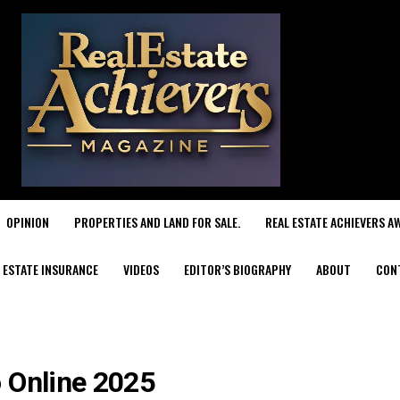
OPINION
PROPERTIES AND LAND FOR SALE.
REAL ESTATE ACHIEVERS A
 ESTATE INSURANCE
VIDEOS
EDITOR’S BIOGRAPHY
ABOUT
CON
 Online 2025