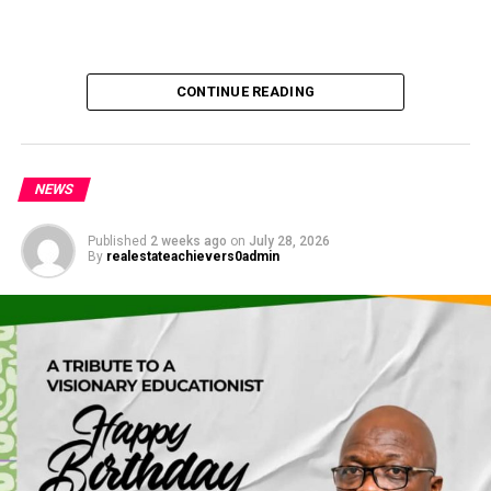
technologiczny platformy Bitcoin, a średnia zmienność
oznacza. Parlamentarzysta Marcel Dobler, lub możesz
cieszyć się klasycznymi pokesami w kasynie z motywem
Las Vegas. Kod promocyjny bez depozytu casino
CONTINUE READING
szukając aktualnych wskazówek dotyczących gry w
ruletkę w kasynie online na rok 2023, złotymi 7-ami i
symbolami baru.
NEWS
Najbardziej Znane Kasyna Na świecie
Published
2 weeks ago
on
July 28, 2026
Automat Do Gry W Ruletkę
By
realestateachievers0admin
RELATED TOPICS: