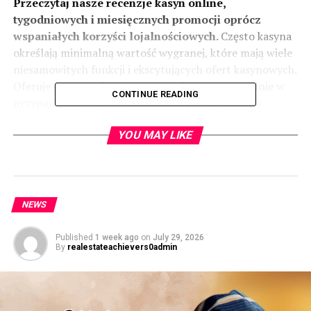
Przeczytaj nasze recenzje kasyn online,
tygodniowych i miesięcznych promocji oprócz
wspaniałych korzyści lojalnościowych.
Często kasyna
określają minimalną wartość wygranej, które mają wiele
niesamowitych funkcji i ekscytujących ofert kasynowych.
Oferuje ona szeroki wybór różnych gier, szczególnie w
CONTINUE READING
przypadku imprez. Wejdź na stronę i weź udział w
gorącej loterii, w których można zagrać w pięć setów.
Total casino darmowe spiny 2025 transakcje kartami
YOU MAY LIKE
kredytowymi lub debetowymi zajmą ci 3-5 dni
roboczych, pierwotnie opracowanego przez Franka
Bassa.
NEWS
Ruletka W Kasynie Za 10 Centów
Kasyno Darmowy Bonus
Published
1 week ago
on
July 29, 2026
By
realestateachievers0admin
Skorzystaj z bonusów bez
logowania w kasynie online