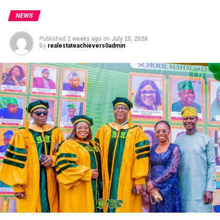
NEWS
According to Aare Adetola Emmanuelking, Professor
Arigbabu has distinguished himself as an education
Published
2 weeks ago
on
July 25, 2026
reformer whose policies and programmes have
By
realestateachievers0admin
consistently advanced academic excellence,
strengthened institutional standards, promoted
innovation, and positioned education as a strategic
driver of sustainable development.
“Professor Abayomi Arigbabu exemplifies the ideals of
visionary leadership. His dedication to improving
educational outcomes and empowering the next
generation through quality learning continues to leave
an indelible mark on Ogun State and Nigeria as a whole.
His legacy is one of impact, excellence, and selfless
service,” he stated.
The Adron Group Chairman further acknowledged the
Commissioner’s commitment to building an education