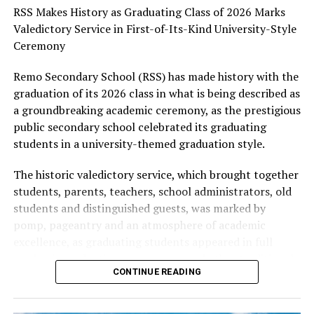
system that equips young people with the knowledge,
RSS Makes History as Graduating Class of 2026 Marks
skills, and values required to thrive in an increasingly
Valedictory Service in First-of-Its-Kind University-Style
dynamic world, describing his contributions as
Ceremony
invaluable to the state’s development agenda.
Remo Secondary School (RSS) has made history with the
As Professor Arigbabu marks another year, Aare Adetola
graduation of its 2026 class in what is being described as
Emmanuelking prayed for renewed strength, divine
a groundbreaking academic ceremony, as the prestigious
wisdom, robust health, and greater accomplishments,
public secondary school celebrated its graduating
expressing confidence that the celebrant’s passion for
students in a university-themed graduation style.
educational advancement would continue to shape lives
The historic valedictory service, which brought together
and inspire generations.
students, parents, teachers, school administrators, old
He wished the Commissioner a memorable birthday
students and distinguished guests, was marked by
celebration and many more years of impactful service to
pomp, pageantry and an atmosphere of academic
Ogun State, Nigeria, and humanity.
excellence, as graduating students appeared in full
academic graduation gowns, caps and other traditional
CONTINUE READING
graduation regalia.
In a striking departure from conventional valedictory