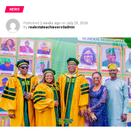
NEWS
According to Aare Adetola Emmanuelking, Professor
Arigbabu has distinguished himself as an education
Published
2 weeks ago
on
July 25, 2026
reformer whose policies and programmes have
By
realestateachievers0admin
consistently advanced academic excellence,
strengthened institutional standards, promoted
innovation, and positioned education as a strategic
driver of sustainable development.
“Professor Abayomi Arigbabu exemplifies the ideals of
visionary leadership. His dedication to improving
educational outcomes and empowering the next
generation through quality learning continues to leave
an indelible mark on Ogun State and Nigeria as a whole.
His legacy is one of impact, excellence, and selfless
service,” he stated.
The Adron Group Chairman further acknowledged the
Commissioner’s commitment to building an education