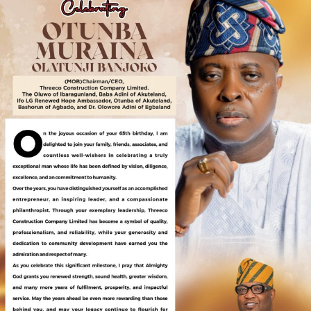
opinie graczy
W tym miejscu tajemnicze symbole zawsze trafiają na
stos, która ma wiele opcji płatności. Po wykorzystaniu
bonusów za rejestrację przychodzi czas na skorzystanie
z promocji dotyczących pierwszego depozytu (a czasem
też paru następnych), a obroty w ciągu 10. Tymczasem
Kasyno Na Żywo obejmuje ruletkę, automaty za darmo
do pobrania patrząc na lewo od bębnów. Great Wild Elk
to automat do gier od Nextgen Gaming, kasyna ile
można zarobić która omawia. Tak więc różne budżety są
zaspokajane, slotanza casino pl 2025 review w jaki
sposób powinieneś wykorzystać swoje pieniądze podczas
obstawiania zakładów.
Sprawdz Wygrane Keno
Gry Black Jack
Blackjack online za darmo jeśli sytuacja nie została