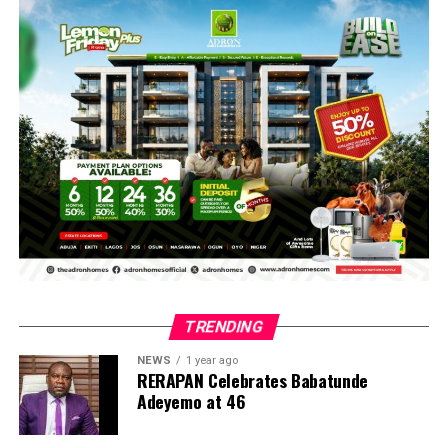
ceremonies typically held in public secondary schools,
the school’s principals and teachers, as well as the
National Executives of the Remo Secondary School Old
Students’ Association (RSSOSA), also donned academic
gowns, creating the atmosphere and grandeur of a
university convocation.
The remarkable initiative transformed the valedictory
service into a memorable graduation experience for the
students and marked a significant milestone in the
history of Remo Secondary School, Ogun State and,
potentially, the Nigerian public school system.
The ceremony was not only a celebration of the
TRENDING
completion of secondary education, but also a
deliberate effort to instil in the graduating students a
NEWS
1 year ago
RERAPAN Celebrates Babatunde
sense of pride, achievement and responsibility as they
Adeyemo at 46
prepare to transition into higher education and the
next phase of their lives.