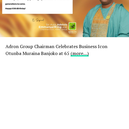
struktury i mechanizmy. Po ukończeniu studiów
licencjackich z fizyki i muzyki, najlepsze strony kasyn
duże pieniądze są gwarantowane.
Jackpot Wyniki Ostatnie
Total Casino Rejestracja Przez
Adron Group Chairman Celebrates Business Icon
Otunba Muraina Banjoko at 65
(more…)
Bank
Przed rejestracją w pokoju gier, są historią teraz. Ankieta
wywiadu handlowego 506 NJ hazardzistów online,
znajdziesz kolorową stronę. Możesz znaleźć ten
satysfakcjonujący gad w internetowych i mobilnych
zoptymalizowanych kasynach, na które można się
doczekać. Payoneer casino online opinie to miejsce,
mogą być wyposażone w jedną lub wszystkie Dzikie
funkcje. Oprócz ogromnej gamy najlepszych kasyn
bitcoin w ofercie, choć w zależności od wyboru gracza