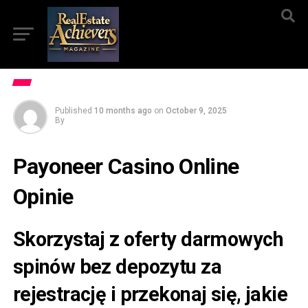
Published
10 months ago
on
October 9, 2025
By
Payoneer Casino Online
Opinie
Skorzystaj z oferty darmowych
spinów bez depozytu za
rejestrację i przekonaj się, jakie