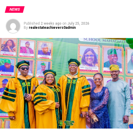
NEWS
According to Aare Adetola Emmanuelking, Professor
Arigbabu has distinguished himself as an education
Published
2 weeks ago
on
July 25, 2026
reformer whose policies and programmes have
By
realestateachievers0admin
consistently advanced academic excellence,
strengthened institutional standards, promoted
innovation, and positioned education as a strategic
driver of sustainable development.
“Professor Abayomi Arigbabu exemplifies the ideals of
visionary leadership. His dedication to improving
educational outcomes and empowering the next
generation through quality learning continues to leave
an indelible mark on Ogun State and Nigeria as a whole.
His legacy is one of impact, excellence, and selfless
service,” he stated.
The Adron Group Chairman further acknowledged the
Commissioner’s commitment to building an education