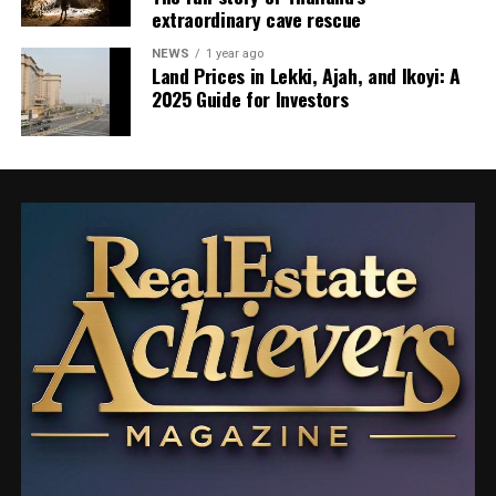
Speaking at the ceremony, the President of the Remo
extraordinary cave rescue
Secondary School Old Students’ Association (RSSOSA),
NEWS
1 year ago
Sir Aare Adetola Emmanuelking KOF, congratulated the
Land Prices in Lekki, Ajah, and Ikoyi: A
graduating class and commended the school
2025 Guide for Investors
management, teachers and parents for their roles in
nurturing and guiding the students throughout their
academic journey.
He further expressed appreciation to the Ogun State
Government, ably led by the Executive Governor, His
Excellency, Prince Dapo Abiodun, MFR, CON, for his
administration’s commitment to transforming the
education sector in the state.
He specifically acknowledged the Governor’s Yellow
Revolution initiative, describing it as one of the notable
interventions that has positively impacted the
education sector and contributed to creating a more
conducive environment for learning across public