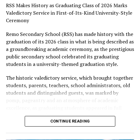
system that equips young people with the knowledge,
RSS Makes History as Graduating Class of 2026 Marks
skills, and values required to thrive in an increasingly
Valedictory Service in First-of-Its-Kind University-Style
dynamic world, describing his contributions as
Ceremony
invaluable to the state’s development agenda.
Remo Secondary School (RSS) has made history with the
As Professor Arigbabu marks another year, Aare Adetola
graduation of its 2026 class in what is being described as
Emmanuelking prayed for renewed strength, divine
a groundbreaking academic ceremony, as the prestigious
wisdom, robust health, and greater accomplishments,
public secondary school celebrated its graduating
expressing confidence that the celebrant’s passion for
students in a university-themed graduation style.
educational advancement would continue to shape lives
The historic valedictory service, which brought together
and inspire generations.
students, parents, teachers, school administrators, old
He wished the Commissioner a memorable birthday
students and distinguished guests, was marked by
celebration and many more years of impactful service to
pomp, pageantry and an atmosphere of academic
Ogun State, Nigeria, and humanity.
excellence, as graduating students appeared in full
academic graduation gowns, caps and other traditional
CONTINUE READING
graduation regalia.
In a striking departure from conventional valedictory