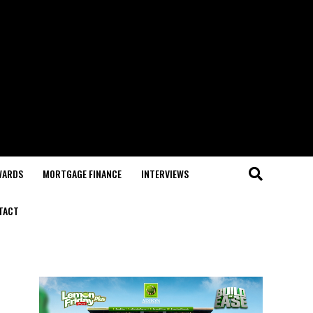
WARDS
MORTGAGE FINANCE
INTERVIEWS
TACT