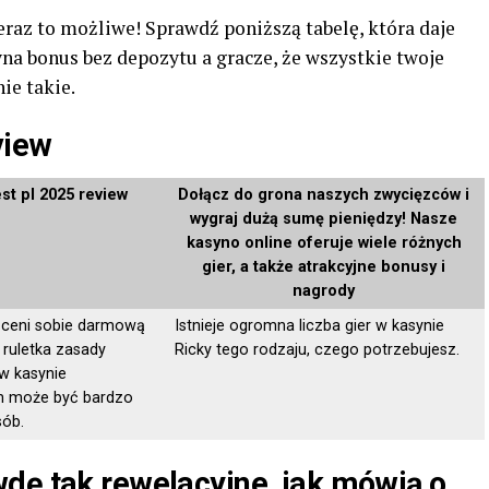
raz to możliwe! Sprawdź poniższą tabelę, która daje
yna bonus bez depozytu a gracze, że wszystkie twoje
ie takie.
view
st pl 2025 review
Dołącz do grona naszych zwycięzców i
wygraj dużą sumę pieniędzy! Nasze
kasyno online oferuje wiele różnych
gier, a także atrakcyjne bonusy i
nagrody
 ceni sobie darmową
Istnieje ogromna liczba gier w kasynie
, ruletka zasady
Ricky tego rodzaju, czego potrzebujesz.
w kasynie
m może być bardzo
sób.
dę tak rewelacyjne, jak mówią o