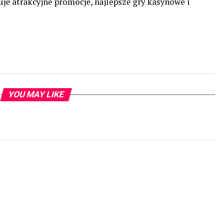
uje atrakcyjne promocje, najlepsze gry kasynowe i
YOU MAY LIKE