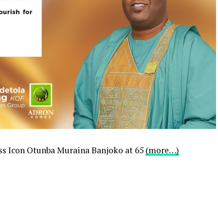
s Icon Otunba Muraina Banjoko at 65
(more…)