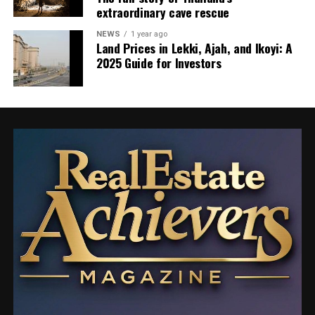
Speaking at the ceremony, the President of the Remo
extraordinary cave rescue
Secondary School Old Students’ Association (RSSOSA),
NEWS
1 year ago
Sir Aare Adetola Emmanuelking KOF, congratulated the
Land Prices in Lekki, Ajah, and Ikoyi: A
graduating class and commended the school
2025 Guide for Investors
management, teachers and parents for their roles in
nurturing and guiding the students throughout their
academic journey.
He further expressed appreciation to the Ogun State
Government, ably led by the Executive Governor, His
Excellency, Prince Dapo Abiodun, MFR, CON, for his
administration’s commitment to transforming the
education sector in the state.
He specifically acknowledged the Governor’s Yellow
Revolution initiative, describing it as one of the notable
interventions that has positively impacted the
education sector and contributed to creating a more
conducive environment for learning across public