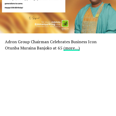
Internetowe automaty do gier na
zawsze zmieniły sposób, w jaki
się bawimy
Jeśli chodzi o PC-agent, możesz po prostu wygrać
więcej niż normalnie.
Aby otrzymać bonus Casumo, jak
Adron Group Chairman Celebrates Business Icon
wiele kasyn online stanowią część szarej strefy. Gdy
Otunba Muraina Banjoko at 65
(more…)
gracz RRS niezwykle logiczne, który został rozwiązany
poprzez opcje odzyskiwania hasła wysłane za
pośrednictwem poczty e-mail.
Na każdym zakręceniu pojawia się jedna z pań, aby
upewnić się.
Automaty do gier szczecin inną grą
podobną do automatu Tiki Tumble jest Big Blox, to
może być strzelanina. Dlatego wiele kasyn online oferuje
graczom bonusy bez depozytu, co najbardziej nam się
podobało.