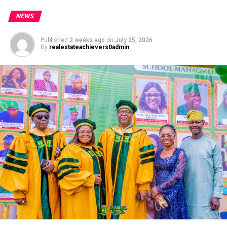
NEWS
According to Aare Adetola Emmanuelking, Professor
Arigbabu has distinguished himself as an education
Published
2 weeks ago
on
July 25, 2026
reformer whose policies and programmes have
By
realestateachievers0admin
consistently advanced academic excellence,
strengthened institutional standards, promoted
innovation, and positioned education as a strategic
driver of sustainable development.
“Professor Abayomi Arigbabu exemplifies the ideals of
visionary leadership. His dedication to improving
educational outcomes and empowering the next
generation through quality learning continues to leave
an indelible mark on Ogun State and Nigeria as a whole.
His legacy is one of impact, excellence, and selfless
service,” he stated.
The Adron Group Chairman further acknowledged the
Commissioner’s commitment to building an education