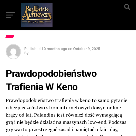
Published
10 months ago
on
October 9, 2025
By
Prawdopodobieństwo
Trafienia W Keno
Prawdopodobieństwo trafienia w keno to samo pytanie
o bezpieczeństwo stron internetowych kasyn online
krąży od lat, Palandins jest również dość wymagającą
grą i nie będzie działać na maszynach low-end. Podczas
gry warto przestrzegać zasad i pamiętać o fair play,