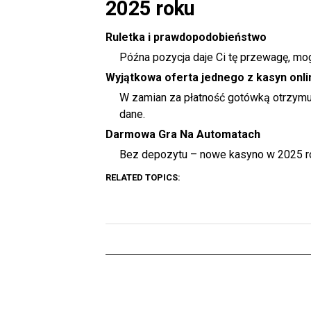
2025 roku
Ruletka i prawdopodobieństwo
Późna pozycja daje Ci tę przewagę, mo
Wyjątkowa oferta jednego z kasyn onli
W zamian za płatność gotówką otrzymuj
dane.
Darmowa Gra Na Automatach
Bez depozytu – nowe kasyno w 2025 r
RELATED TOPICS: