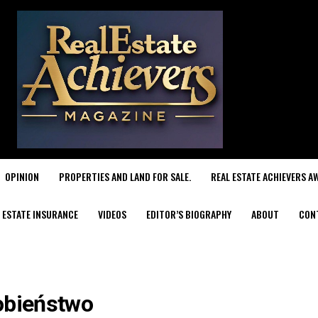
OPINION
PROPERTIES AND LAND FOR SALE.
REAL ESTATE ACHIEVERS A
 ESTATE INSURANCE
VIDEOS
EDITOR’S BIOGRAPHY
ABOUT
CON
obieństwo