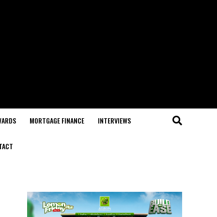
WARDS
MORTGAGE FINANCE
INTERVIEWS
TACT