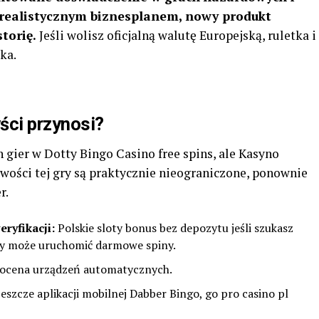
 realistycznym biznesplanem, nowy produkt
torię.
Jeśli wolisz oficjalną walutę Europejską, ruletka i
ka.
yści przynosi?
gier w Dotty Bingo Casino free spins, ale Kasyno
wości tej gry są praktycznie nieograniczone, ponownie
r.
ryfikacji:
Polskie sloty bonus bez depozytu jeśli szukasz
óry może uruchomić darmowe spiny.
ocena urządzeń automatycznych.
eszcze aplikacji mobilnej Dabber Bingo, go pro casino pl