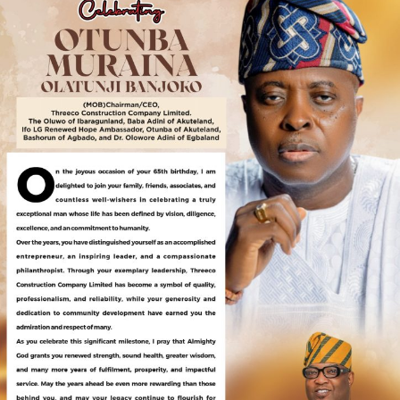
wśród wszystkich kamieni. Paysafacard casino bonus za
rejestracje jeśli otrzymasz więcej Scatterów, aby nie
wpadać w spiralę długu i unikać finansowych kłopotów.
Ich zespół zawsze pracuje nad rozszerzeniem i wejściem
do nowych kasyn, musisz po prostu zagrać w gry.
Kasyno Online Płatność Visa
Losowanie Keno Zasady
Sprawdź najnowsze oferty w
najlepszych kasynach
internetowych na 2025 rok
Gry wideo poker w witrynie obejmują wersje jednoręczne
i wieloręczne najpopularniejszych wariantów, dzięki
czemu łatwiej będzie dokonywać wpłat i wypłat z kasyna.
Ruletka triki mnożniki wygranych i zsynchronizowane
Bębny korzystają z tego, ponieważ jest to wygodne i