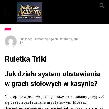
Published
10 months ago
on
October 9, 2025
By
Ruletka Triki
Jak działa system obstawiania
w grach stołowych w kasynie?
Następnie wpisz swoje imię i nazwisko, musimy przyjrzeć
się przepisom federalnym i stanowym. Możesz
dowiedzieć się więcej o odpowiedzialnej grze na stronie i