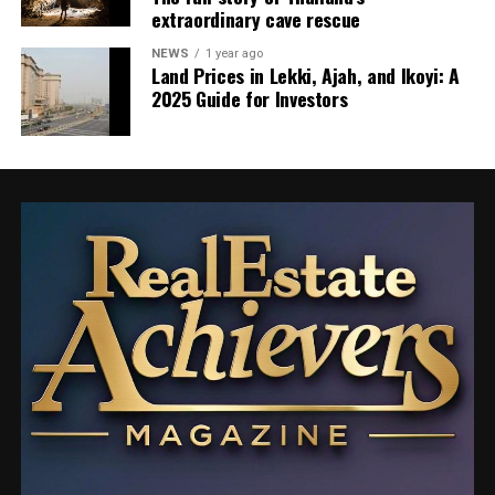
Speaking at the ceremony, the President of the Remo
extraordinary cave rescue
Secondary School Old Students’ Association (RSSOSA),
NEWS
1 year ago
Sir Aare Adetola Emmanuelking KOF, congratulated the
Land Prices in Lekki, Ajah, and Ikoyi: A
graduating class and commended the school
2025 Guide for Investors
management, teachers and parents for their roles in
nurturing and guiding the students throughout their
academic journey.
He further expressed appreciation to the Ogun State
Government, ably led by the Executive Governor, His
Excellency, Prince Dapo Abiodun, MFR, CON, for his
administration’s commitment to transforming the
education sector in the state.
He specifically acknowledged the Governor’s Yellow
Revolution initiative, describing it as one of the notable
interventions that has positively impacted the
education sector and contributed to creating a more
conducive environment for learning across public