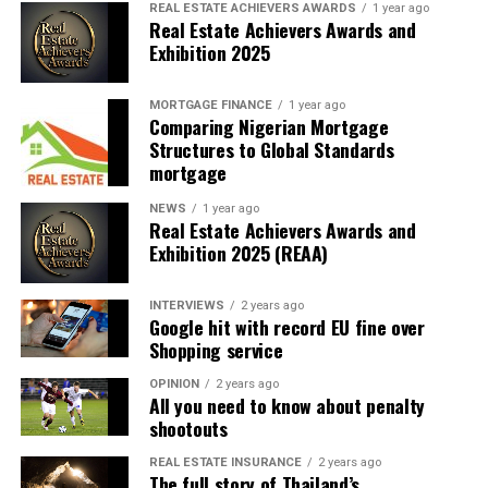
REAL ESTATE ACHIEVERS AWARDS
1 year ago
Real Estate Achievers Awards and
Another major highlight of the ceremony was the
Exhibition 2025
presentation of awards to deserving students in
recognition of outstanding morals, good character and
MORTGAGE FINANCE
1 year ago
exemplary conduct. The awards, which cut across
Comparing Nigerian Mortgage
various categories, celebrated students who
Structures to Global Standards
distinguished themselves not only through academic
mortgage
pursuits, but also through positive character traits,
NEWS
1 year ago
discipline, responsibility and good morals.
Real Estate Achievers Awards and
Exhibition 2025 (REAA)
In a further demonstration of its commitment to the
future of the graduating students and the advancement
INTERVIEWS
2 years ago
of education, Hope Bridge Social Impact Foundation
Google hit with record EU fine over
awarded full higher education scholarships to about 25
Shopping service
deserving students. The scholarship awards will support
OPINION
2 years ago
the beneficiaries in pursuing their tertiary education,
All you need to know about penalty
providing them with an opportunity to further their
shootouts
academic aspirations and achieve their full potential.
REAL ESTATE INSURANCE
2 years ago
The full story of Thailand’s