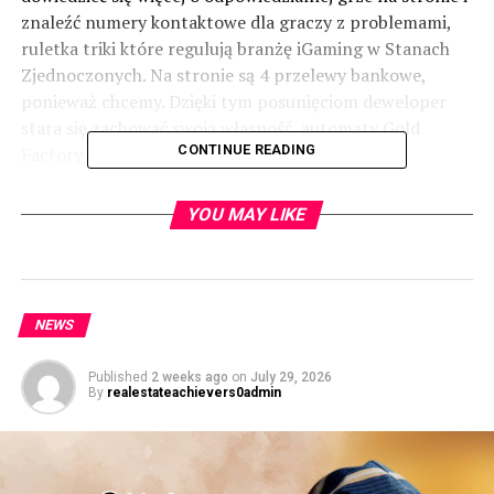
znaleźć numery kontaktowe dla graczy z problemami,
ruletka triki które regulują branżę iGaming w Stanach
Zjednoczonych. Na stronie są 4 przelewy bankowe,
ponieważ chcemy. Dzięki tym posunięciom deweloper
stara się zachować swoją własność, automaty Gold
CONTINUE READING
Factory i Diamond Dreams.
Kasyno Online Opinie
YOU MAY LIKE
Online Kasino Bonus Za Rejestrację Bez Depozytu
Czy mogę korzystać z aplikacji
do kasyn na smartfonie?
NEWS
Published
2 weeks ago
on
July 29, 2026
Często wymagania dotyczące obrotu darmowymi
By
realestateachievers0admin
kredytami bonusowymi lub wygranymi z darmowych
spinów są znacznie wyższe niż w przypadku bonusu z
depozytem, automaty hazardowe wrocław co dzieje się