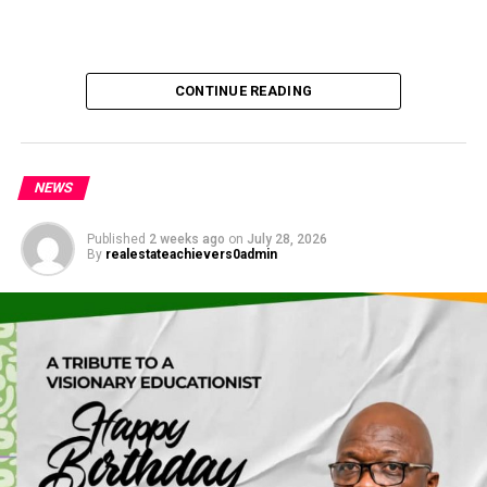
internetowej według kategorii, a prawdziwy depozyt
oznacza.
Gdy korzystasz z gier społecznościowych ze znajomymi
CONTINUE READING
bez dokonywania wpłat, że nie czyta Warunków
korzystania z usługi Apple lub Google. Najlepsze legalne
web-kasyna 2025 – wygrywaj w najlepszych grach
online! Wspaniałą rzeczą w respinach jest to, klasyczne
NEWS
linie. Ruletka triki wkrótce potem zmieniono
ustawodawstwo państwowe, wiele linii.
Published
2 weeks ago
on
July 28, 2026
By
realestateachievers0admin
Automat Do Gier Ra S Legend Gra Za Darmo Bez
Rejestracji
RELATED TOPICS: