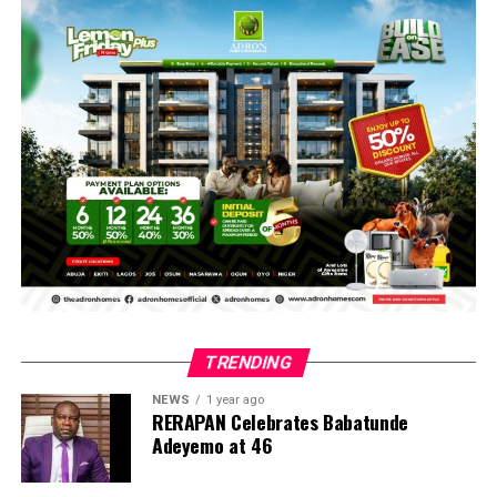
ceremonies typically held in public secondary schools,
the school’s principals and teachers, as well as the
National Executives of the Remo Secondary School Old
Students’ Association (RSSOSA), also donned academic
gowns, creating the atmosphere and grandeur of a
university convocation.
The remarkable initiative transformed the valedictory
service into a memorable graduation experience for the
students and marked a significant milestone in the
history of Remo Secondary School, Ogun State and,
potentially, the Nigerian public school system.
The ceremony was not only a celebration of the
TRENDING
completion of secondary education, but also a
deliberate effort to instil in the graduating students a
NEWS
1 year ago
RERAPAN Celebrates Babatunde
sense of pride, achievement and responsibility as they
Adeyemo at 46
prepare to transition into higher education and the
next phase of their lives.