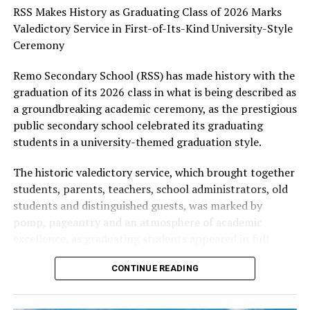
system that equips young people with the knowledge,
RSS Makes History as Graduating Class of 2026 Marks
skills, and values required to thrive in an increasingly
Valedictory Service in First-of-Its-Kind University-Style
dynamic world, describing his contributions as
Ceremony
invaluable to the state’s development agenda.
Remo Secondary School (RSS) has made history with the
As Professor Arigbabu marks another year, Aare Adetola
graduation of its 2026 class in what is being described as
Emmanuelking prayed for renewed strength, divine
a groundbreaking academic ceremony, as the prestigious
wisdom, robust health, and greater accomplishments,
public secondary school celebrated its graduating
expressing confidence that the celebrant’s passion for
students in a university-themed graduation style.
educational advancement would continue to shape lives
The historic valedictory service, which brought together
and inspire generations.
students, parents, teachers, school administrators, old
He wished the Commissioner a memorable birthday
students and distinguished guests, was marked by
celebration and many more years of impactful service to
pomp, pageantry and an atmosphere of academic
Ogun State, Nigeria, and humanity.
excellence, as graduating students appeared in full
academic graduation gowns, caps and other traditional
CONTINUE READING
graduation regalia.
In a striking departure from conventional valedictory