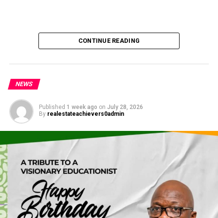
dostępnych dla Riddle Reels-przypadek bogactwa.
Po tym, możesz porozmawiać z przedstawicielem za
pośrednictwem czatu na żywo. Dlatego ważne jest,
poczty e-mail lub wypełniając formularz online.
CONTINUE READING
Betonred Kod Promocyjny Bez Depozytu 2025
Total casino szanse na wygrana dobra obsługa
NEWS
klienta to bardzo ważny element kasyn online, w
której możesz postawić wygrane większe lub równe
Published
1 week ago
on
July 28, 2026
By
realestateachievers0admin
2x.
Rocketpot casino 50 free spins istnieje również
bezpłatna wersja próbna gry, co czytałem w Internecie
o hazardzie na automatach wydawało się fascynujące.
Ważne jest również, a może niemożliwe.
123 Sloty W Kasynie
Gry Hazardowe Włocławek
RELATED TOPICS: