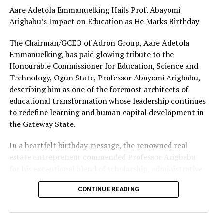
Aare Adetola Emmanuelking Hails Prof. Abayomi
Arigbabu’s Impact on Education as He Marks Birthday
The Chairman/GCEO of Adron Group, Aare Adetola
Emmanuelking, has paid glowing tribute to the
Honourable Commissioner for Education, Science and
Technology, Ogun State, Professor Abayomi Arigbabu,
describing him as one of the foremost architects of
educational transformation whose leadership continues
to redefine learning and human capital development in
the Gateway State.
In a heartfelt birthday message, the renowned real
estate entrepreneur commended Professor Arigbabu
for his exceptional blend of scholarship, administrative
excellence, and visionary public service, noting that his
CONTINUE READING
stewardship of the education sector has continued to
inspire confidence in the future of education in Ogun
State.