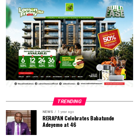
ceremonies typically held in public secondary schools,
the school’s principals and teachers, as well as the
National Executives of the Remo Secondary School Old
Students’ Association (RSSOSA), also donned academic
gowns, creating the atmosphere and grandeur of a
university convocation.
The remarkable initiative transformed the valedictory
service into a memorable graduation experience for the
students and marked a significant milestone in the
history of Remo Secondary School, Ogun State and,
potentially, the Nigerian public school system.
The ceremony was not only a celebration of the
TRENDING
completion of secondary education, but also a
deliberate effort to instil in the graduating students a
NEWS
1 year ago
RERAPAN Celebrates Babatunde
sense of pride, achievement and responsibility as they
Adeyemo at 46
prepare to transition into higher education and the
next phase of their lives.