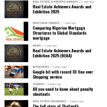
REAL ESTATE ACHIEVERS AWARDS
1 year ago
Real Estate Achievers Awards and
Another major highlight of the ceremony was the
Exhibition 2025
presentation of awards to deserving students in
recognition of outstanding morals, good character and
MORTGAGE FINANCE
1 year ago
exemplary conduct. The awards, which cut across
Comparing Nigerian Mortgage
various categories, celebrated students who
Structures to Global Standards
distinguished themselves not only through academic
mortgage
pursuits, but also through positive character traits,
NEWS
1 year ago
discipline, responsibility and good morals.
Real Estate Achievers Awards and
Exhibition 2025 (REAA)
In a further demonstration of its commitment to the
future of the graduating students and the advancement
INTERVIEWS
2 years ago
of education, Hope Bridge Social Impact Foundation
Google hit with record EU fine over
awarded full higher education scholarships to about 25
Shopping service
deserving students. The scholarship awards will support
OPINION
2 years ago
the beneficiaries in pursuing their tertiary education,
All you need to know about penalty
providing them with an opportunity to further their
shootouts
academic aspirations and achieve their full potential.
REAL ESTATE INSURANCE
2 years ago
The full story of Thailand’s