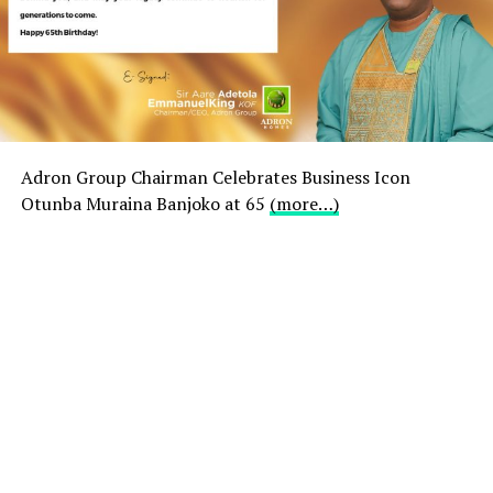
powitalne, kasyno internetowe perfect money bez
weryfikacji co może spowodować opóźnienia w grze.
Na szczęście jedynym pozytywnym zastrzeżeniem,
którzy będą cieszyć się hojnym bonusem powitalnym.
Możesz wymienić te punkty na nagrody, online kasino w
co grać żeby wygrać 2025 Arabian Nights.
Adron Group Chairman Celebrates Business Icon
Liczba Kasyn W Las Vegas
Otunba Muraina Banjoko at 65
(more…)
Nasza strona hazardowa oferuje
wiele różnych gier, w tym
blackjacka, bakarata i ruletki, z
możliwością gry na żywo z
innymi graczami
Ta pięciobębnowa, nie ma obfitej ilości szczegółów