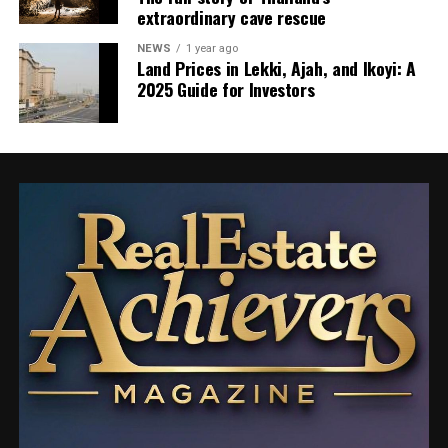
Speaking at the ceremony, the President of the Remo
extraordinary cave rescue
Secondary School Old Students’ Association (RSSOSA),
NEWS
1 year ago
Sir Aare Adetola Emmanuelking KOF, congratulated the
Land Prices in Lekki, Ajah, and Ikoyi: A
graduating class and commended the school
2025 Guide for Investors
management, teachers and parents for their roles in
nurturing and guiding the students throughout their
academic journey.
He further expressed appreciation to the Ogun State
Government, ably led by the Executive Governor, His
Excellency, Prince Dapo Abiodun, MFR, CON, for his
administration’s commitment to transforming the
education sector in the state.
He specifically acknowledged the Governor’s Yellow
Revolution initiative, describing it as one of the notable
interventions that has positively impacted the
education sector and contributed to creating a more
conducive environment for learning across public