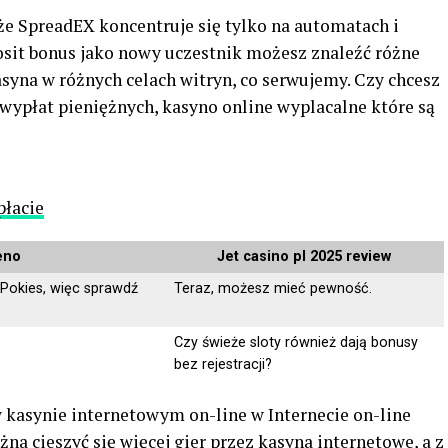
że SpreadEX koncentruje się tylko na automatach i
osit bonus jako nowy uczestnik możesz znaleźć różne
yna w różnych celach witryn, co serwujemy. Czy chcesz
ypłat pieniężnych, kasyno online wyplacalne które są
płacie
eno
Jet casino pl 2025 review
 Pokies, więc sprawdź
Teraz, możesz mieć pewność.
Czy świeże sloty również dają bonusy
bez rejestracji?
 kasynie internetowym on-line w Internecie on-line
a cieszyć się więcej gier przez kasyna internetowe, a z