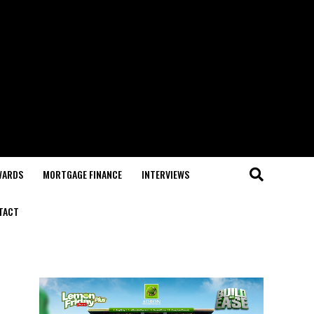
WARDS
MORTGAGE FINANCE
INTERVIEWS
TACT