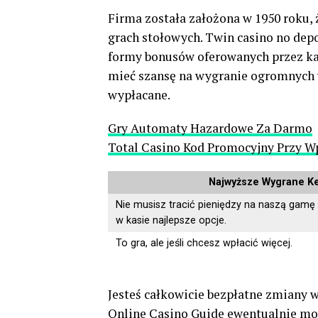
Firma została założona w 1950 roku, 
grach stołowych. Twin casino no dep
formy bonusów oferowanych przez kas
mieć szansę na wygranie ogromnych w
wypłacane.
Gry Automaty Hazardowe Za Darmo
Total Casino Kod Promocyjny Przy W
Najwyższe Wygrane K
Nie musisz tracić pieniędzy na naszą gamę
w kasie najlepsze opcje.
To gra, ale jeśli chcesz wpłacić więcej.
Jesteś całkowicie bezpłatne zmiany w
Online Casino Guide ewentualnie możn