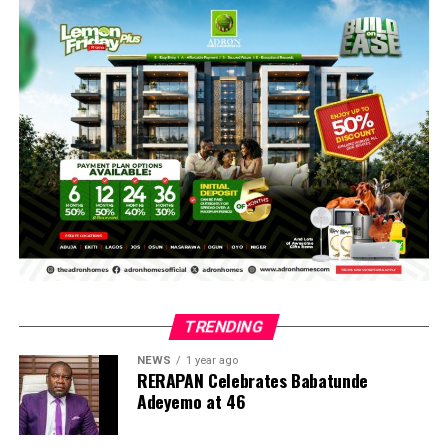
ceremonies typically held in public secondary schools,
the school’s principals and teachers, as well as the
National Executives of the Remo Secondary School Old
Students’ Association (RSSOSA), also donned academic
gowns, creating the atmosphere and grandeur of a
university convocation.
The remarkable initiative transformed the valedictory
service into a memorable graduation experience for the
students and marked a significant milestone in the
history of Remo Secondary School, Ogun State and,
potentially, the Nigerian public school system.
The ceremony was not only a celebration of the
TRENDING
completion of secondary education, but also a
deliberate effort to instil in the graduating students a
NEWS
1 year ago
RERAPAN Celebrates Babatunde
sense of pride, achievement and responsibility as they
Adeyemo at 46
prepare to transition into higher education and the
next phase of their lives.