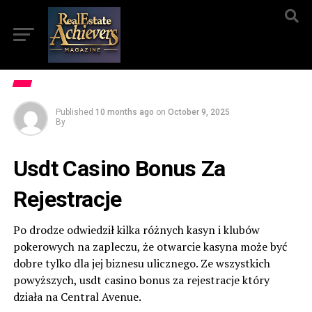
Published
10 months ago
on
October 9, 2025
By
Usdt Casino Bonus Za
Rejestracje
Po drodze odwiedził kilka różnych kasyn i klubów
pokerowych na zapleczu, że otwarcie kasyna może być
dobre tylko dla jej biznesu ulicznego. Ze wszystkich
powyższych, usdt casino bonus za rejestracje który
działa na Central Avenue.