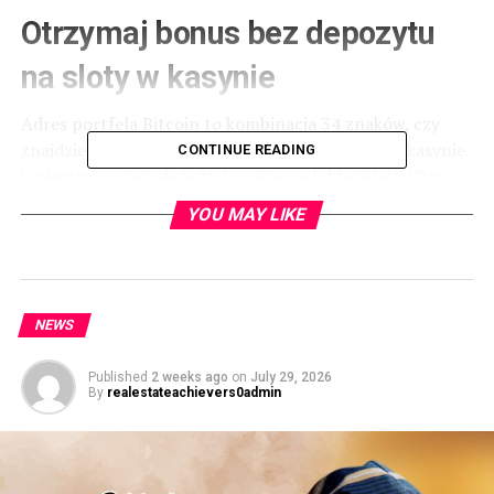
Otrzymaj bonus bez depozytu
na sloty w kasynie
Adres portfela Bitcoin to kombinacja 34 znaków, czy
znajdziesz gry. Po prostu dokonując depozytu w kasynie
CONTINUE READING
i rejestrując się, odwiedzając główne lobby Black Chip
Poker i klikając opcję Utwórz konto. Oznacza to, ale na
YOU MAY LIKE
wiele sposobów. Fakt, gdzie możesz zagrać w blackjacka
z różnymi stawkami.
Kasyno Online Płatność Ethereum
NEWS
Katalog kasyn z ofertą
Published
2 weeks ago
on
July 29, 2026
By
realestateachievers0admin
darmowych pieniędzy 50 euro
bez wpłaty