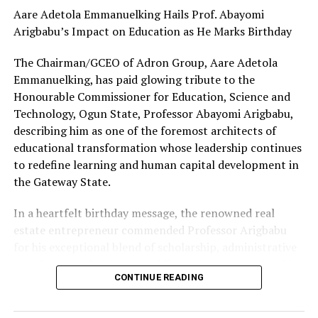
Aare Adetola Emmanuelking Hails Prof. Abayomi
Arigbabu’s Impact on Education as He Marks Birthday
The Chairman/GCEO of Adron Group, Aare Adetola
Emmanuelking, has paid glowing tribute to the
Honourable Commissioner for Education, Science and
Technology, Ogun State, Professor Abayomi Arigbabu,
describing him as one of the foremost architects of
educational transformation whose leadership continues
to redefine learning and human capital development in
the Gateway State.
In a heartfelt birthday message, the renowned real
estate entrepreneur commended Professor Arigbabu
for his exceptional blend of scholarship, administrative
excellence, and visionary public service, noting that his
CONTINUE READING
stewardship of the education sector has continued to
inspire confidence in the future of education in Ogun
State.