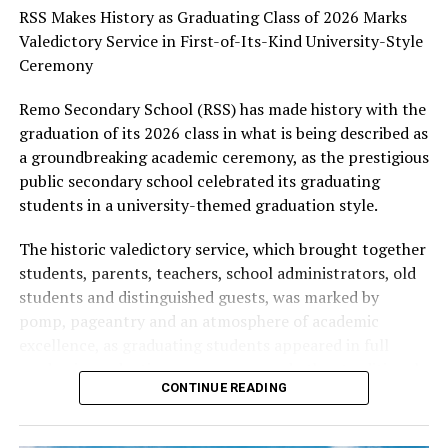
system that equips young people with the knowledge,
RSS Makes History as Graduating Class of 2026 Marks
skills, and values required to thrive in an increasingly
Valedictory Service in First-of-Its-Kind University-Style
dynamic world, describing his contributions as
Ceremony
invaluable to the state’s development agenda.
Remo Secondary School (RSS) has made history with the
As Professor Arigbabu marks another year, Aare Adetola
graduation of its 2026 class in what is being described as
Emmanuelking prayed for renewed strength, divine
a groundbreaking academic ceremony, as the prestigious
wisdom, robust health, and greater accomplishments,
public secondary school celebrated its graduating
expressing confidence that the celebrant’s passion for
students in a university-themed graduation style.
educational advancement would continue to shape lives
The historic valedictory service, which brought together
and inspire generations.
students, parents, teachers, school administrators, old
He wished the Commissioner a memorable birthday
students and distinguished guests, was marked by
celebration and many more years of impactful service to
pomp, pageantry and an atmosphere of academic
Ogun State, Nigeria, and humanity.
excellence, as graduating students appeared in full
academic graduation gowns, caps and other traditional
CONTINUE READING
graduation regalia.
In a striking departure from conventional valedictory