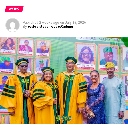
NEWS
According to Aare Adetola Emmanuelking, Professor
Arigbabu has distinguished himself as an education
Published
2 weeks ago
on
July 25, 2026
reformer whose policies and programmes have
By
realestateachievers0admin
consistently advanced academic excellence,
strengthened institutional standards, promoted
innovation, and positioned education as a strategic
driver of sustainable development.
“Professor Abayomi Arigbabu exemplifies the ideals of
visionary leadership. His dedication to improving
educational outcomes and empowering the next
generation through quality learning continues to leave
an indelible mark on Ogun State and Nigeria as a whole.
His legacy is one of impact, excellence, and selfless
service,” he stated.
The Adron Group Chairman further acknowledged the
Commissioner’s commitment to building an education