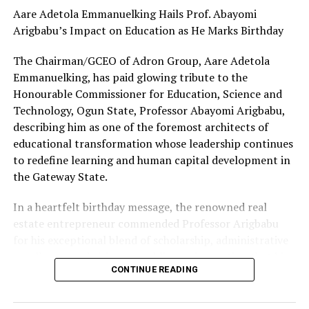
Aare Adetola Emmanuelking Hails Prof. Abayomi
Arigbabu’s Impact on Education as He Marks Birthday
The Chairman/GCEO of Adron Group, Aare Adetola
Emmanuelking, has paid glowing tribute to the
Honourable Commissioner for Education, Science and
Technology, Ogun State, Professor Abayomi Arigbabu,
describing him as one of the foremost architects of
educational transformation whose leadership continues
to redefine learning and human capital development in
the Gateway State.
In a heartfelt birthday message, the renowned real
estate entrepreneur commended Professor Arigbabu
for his exceptional blend of scholarship, administrative
excellence, and visionary public service, noting that his
CONTINUE READING
stewardship of the education sector has continued to
inspire confidence in the future of education in Ogun
State.