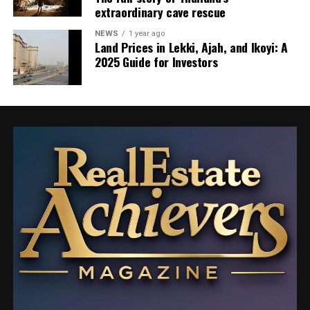
Speaking at the ceremony, the President of the Remo
extraordinary cave rescue
Secondary School Old Students’ Association (RSSOSA),
NEWS
1 year ago
Sir Aare Adetola Emmanuelking KOF, congratulated the
Land Prices in Lekki, Ajah, and Ikoyi: A
graduating class and commended the school
2025 Guide for Investors
management, teachers and parents for their roles in
nurturing and guiding the students throughout their
academic journey.
He further expressed appreciation to the Ogun State
Government, ably led by the Executive Governor, His
Excellency, Prince Dapo Abiodun, MFR, CON, for his
administration’s commitment to transforming the
education sector in the state.
He specifically acknowledged the Governor’s Yellow
Revolution initiative, describing it as one of the notable
interventions that has positively impacted the
education sector and contributed to creating a more
conducive environment for learning across public