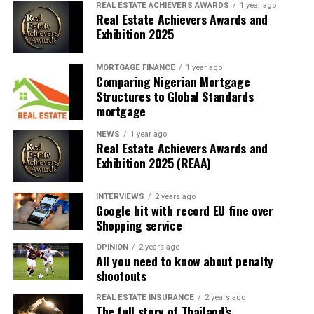
REAL ESTATE ACHIEVERS AWARDS
1 year ago
Real Estate Achievers Awards and
Another major highlight of the ceremony was the
Exhibition 2025
presentation of awards to deserving students in
recognition of outstanding morals, good character and
MORTGAGE FINANCE
1 year ago
exemplary conduct. The awards, which cut across
Comparing Nigerian Mortgage
various categories, celebrated students who
Structures to Global Standards
distinguished themselves not only through academic
mortgage
pursuits, but also through positive character traits,
NEWS
1 year ago
discipline, responsibility and good morals.
Real Estate Achievers Awards and
Exhibition 2025 (REAA)
In a further demonstration of its commitment to the
future of the graduating students and the advancement
INTERVIEWS
2 years ago
of education, Hope Bridge Social Impact Foundation
Google hit with record EU fine over
awarded full higher education scholarships to about 25
Shopping service
deserving students. The scholarship awards will support
OPINION
2 years ago
the beneficiaries in pursuing their tertiary education,
All you need to know about penalty
providing them with an opportunity to further their
shootouts
academic aspirations and achieve their full potential.
REAL ESTATE INSURANCE
2 years ago
The full story of Thailand’s