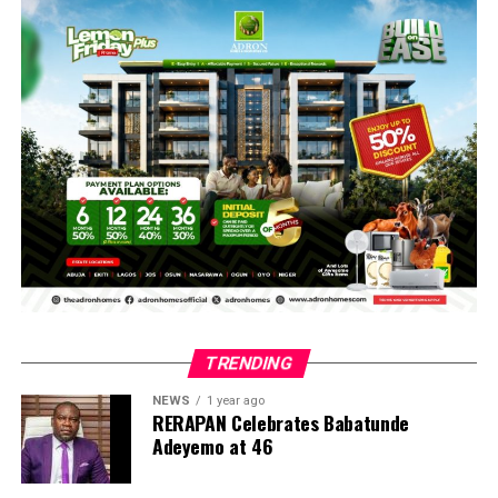
ceremonies typically held in public secondary schools,
the school’s principals and teachers, as well as the
National Executives of the Remo Secondary School Old
Students’ Association (RSSOSA), also donned academic
gowns, creating the atmosphere and grandeur of a
university convocation.
The remarkable initiative transformed the valedictory
service into a memorable graduation experience for the
students and marked a significant milestone in the
history of Remo Secondary School, Ogun State and,
potentially, the Nigerian public school system.
The ceremony was not only a celebration of the
TRENDING
completion of secondary education, but also a
deliberate effort to instil in the graduating students a
NEWS
1 year ago
RERAPAN Celebrates Babatunde
sense of pride, achievement and responsibility as they
Adeyemo at 46
prepare to transition into higher education and the
next phase of their lives.