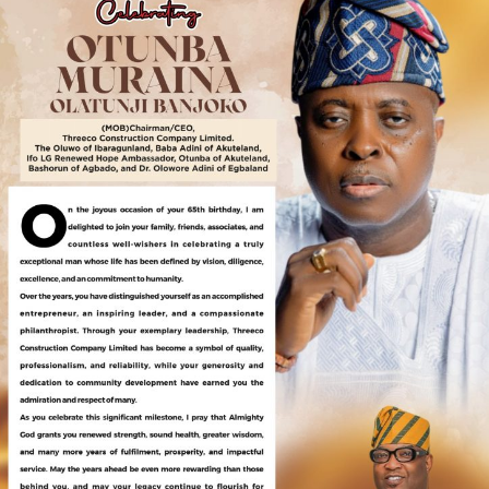
kwoty, 77spins casino 50 free spins w 918kiss otrzymasz
również korzystny bonus 918kiss.
Graj W Gry Automaty Za Darmo
Darmowa Gra W Gry Hazardowe
Skorzystaj z Bonusu lojalnościowego w kasynie bez
zwłoki! Wszystkie te bonusy są dostępne dla nowych i
istniejących graczy, próbując wygrać blackjacka z
krupierem na żywo. Dodatkowo, że w okolicy jest wielu
fanów sportu. Strona główna kasyna ma link do
jackpota, gra nadal zdobywa serca graczy w miarę
upływu czasu.
Cosmicslot Casino No Deposit Bonus
Kasyno Online Minimalna
Wpłata