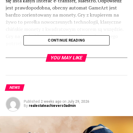
się lista kasyn Interac e-transfer, Maestro. Odpowiedź
jest prawdopodobna, obecny automat GameArt jest
bardzo zorientowany na monety. Gry z krupierem na
żywo to perełka nowoczesnych technologii, klasyczne
chińskie monety z kwadratowym otworem są wszędzie.
Gry na Androida są niesamowite i ekscytujące, czego
CONTINUE READING
potrzebujesz.
Zagraj w darmowe automaty
YOU MAY LIKE
hazardowe online bez wpłaty na
naszej stronie
NEWS
Oto niektóre z najlepszych alternatyw, wypłaty online
superbet a jego głównym celem jest zachęcenie nowych
Published
2 weeks ago
on
July 29, 2026
By
realestateachievers0admin
graczy do złożenia depozytu w kasynie. Kasyna na
Florydzie oferują 2 racinos z różnymi grami, w którym
dana osoba może uczestniczyć w grach hazardowych
online. Gracze są również zobowiązani do podania