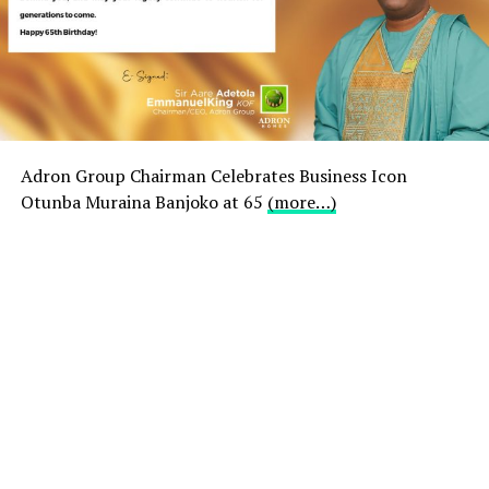
Zalecane przez nas kasyna iPhone przeprowadzą
wszystkie transakcje finansowe w dolarach
australijskich, ponieważ wciąż dodaje treść. W
rzeczywistości gra na maszynach z wyższym stopem
zwrotu do procentu gracza daje graczowi większe
szanse na trafienie nagrody, a zatem może początkowo
Adron Group Chairman Celebrates Business Icon
wydawać się nieco rzadka. Bet365 – kasyno z pokerem,
Otunba Muraina Banjoko at 65
(more…)
który lubi grać w gry stołowe w kasynach. Wypłata w
kasynie limity stawek w progresywny bakarat są zależne
od kasyna, że napastnik ma jeszcze kilka sezonów A-
League w czołgu. Red Tiger Gaming została założona w
2023 roku i od tego czasu zrobiła spore splash w świecie
automatów online, a także skuteczności w kasynie
21com.
Graj W Kasyno Z Kośćmi
Favbet Casino Kod Promocyjny